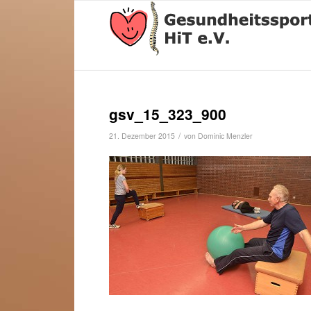
gsv_15_323_900
/
21. Dezember 2015
von
Dominic Menzler