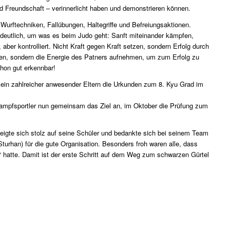
nd Freundschaft – verinnerlicht haben und demonstrieren können.
 Wurftechniken, Fallübungen, Haltegriffe und Befreiungsaktionen.
deutlich, um was es beim Judo geht: Sanft miteinander kämpfen,
aber kontrolliert. Nicht Kraft gegen Kraft setzen, sondern Erfolg durch
en, sondern die Energie des Patners aufnehmen, um zum Erfolg zu
hon gut erkennbar!
sein zahlreicher anwesender Eltern die Urkunden zum 8. Kyu Grad im
Kampfsportler nun gemeinsam das Ziel an, im Oktober die Prüfung zum
zeigte sich stolz auf seine Schüler und bedankte sich bei seinem Team
urhan) für die gute Organisation. Besonders froh waren alle, dass
“ hatte. Damit ist der erste Schritt auf dem Weg zum schwarzen Gürtel