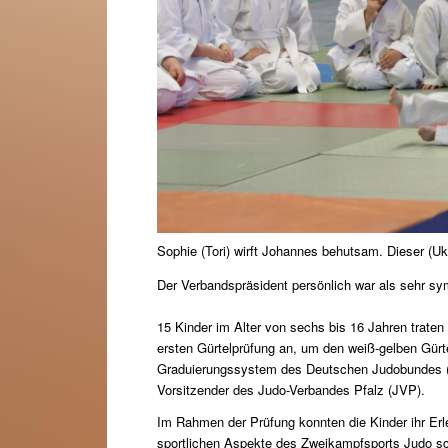
Sophie (Tori) wirft Johannes behutsam. Dieser (Uk
Der Verbandspräsident persönlich war als sehr sym
15 Kinder im Alter von sechs bis 16 Jahren trate
ersten Gürtelprüfung an, um den weiß-gelben Gürt
Graduierungssystem des Deutschen Judobundes (D
Vorsitzender des Judo-Verbandes Pfalz (JVP).
Im Rahmen der Prüfung konnten die Kinder ihr Erle
sportlichen Aspekte des Zweikampfsports Judo sc