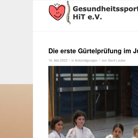
Die erste Gürtelprüfung im 
/
/
16. Mai 2023
in
Ankündigungen
von
Gerd Laube