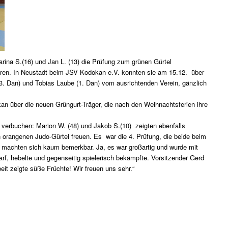
ina S.(16) und Jan L. (13) die Prüfung zum grünen Gürtel
vieren. In Neustadt beim JSV Kodokan e.V. konnten sie am 15.12. über
(3. Dan) und Tobias Laube (1. Dan) vom ausrichtenden Verein, gänzlich
n über die neuen Grüngurt-Träger, die nach den Weihnachtsferien ihre
.
 verbuchen: Marion W. (48) und Jakob S.(10) zeigten ebenfalls
 orangenen Judo-Gürtel freuen. Es war die 4. Prüfung, die beide beim
d machten sich kaum bemerkbar. Ja, es war großartig und wurde mit
rf, hebelte und gegenseitig spielerisch bekämpfte. Vorsitzender Gerd
eit zeigte süße Früchte! Wir freuen uns sehr.“