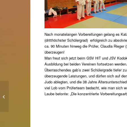
Nach monatelangen Vorbereitungen gelang es Katar
(dritthöchster Schülergrad) erfolgreich zu absol
ca. 90 Minuten hinweg die Prüfer, Claudia Rieger 
überzeugen!
Man freut sich jetzt beim GSV HiT und JSV Kodoka
Ausbildung bei beiden Vereinen fortsetzen werden
Überraschendes gab’s zwei Schülergrade tiefer zu
überzeugende Leistungen, und dürfen sich auf den
Judo ablegten, und die 38 Jahre Altersunterschie
viel Lob vom Prüferteam bedacht, wie man sich wa
Gürtelprüfung am 6.
Laube betonte: „Die konzentrierte Vorbereitungsarb
Oktober 2016