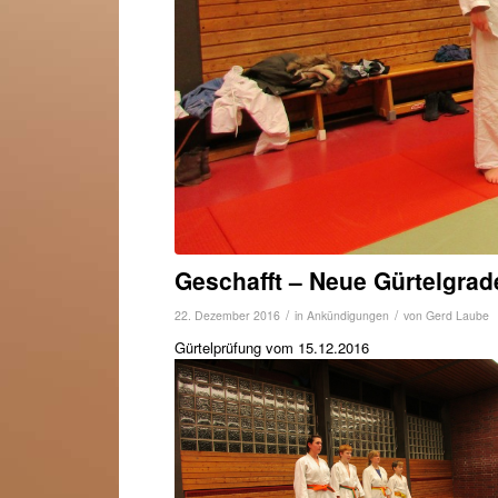
Geschafft – Neue Gürtelgra
/
/
22. Dezember 2016
in
Ankündigungen
von
Gerd Laube
Gürtelprüfung vom 15.12.2016