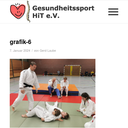
grafik-6
/
7. Januar 2024
von
Gerd Laube