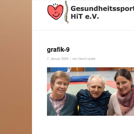
grafik-9
/
7. Januar 2024
von
Gerd Laube